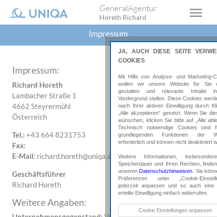
GeneralAgentur
Horeth Richard
Impressum
JA, AUCH DIESE SEITE VERW
COOKIES
Impressum:
Mit Hilfe von Analyse- und Marketing-C
Richard Horeth
wollen wir unsere Website für Sie o
gestalten und relevante Inhalte 
Lambacher Straße 1
Vordergrund stellen. Diese Cookies werd
4662
Steyrermühl
nach Ihrer aktiven Einwilligung durch Kl
„Alle akzeptieren“ gesetzt. Wenn Sie die
Österreich
wünschen, klicken Sie bitte auf „Alle abl
Technisch notwendige Cookies sind f
Tel.:
+43 664 8231753
grundlegenden Funktionen der We
erforderlich und können nicht deaktiviert 
Fax:
E-Mail:
richard.horeth@uniqa.at
Weitere Informationen, insbesonde
Speicherdauer und Ihren Rechten, finden
unseren
Datenschutzhinweisen
. Sie könn
Geschäftsführer
Präferenzen unter „Cookie-Einstell
Richard
Horeth
jederzeit anpassen und so auch eine 
erteilte Einwilligung einfach widerrufen.
Weitere Angaben:
Technische Cookies
Cookie Einstellungen anpassen
Unternehmensgegenstand:
Versicherungsagentur