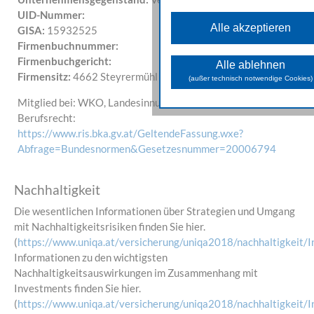
Diese Cookies sind fü
UID-Nummer:
grundlegenden Funktionen der W
Alle akzeptieren
erforderlich und können nicht deak
GISA:
15932525
werden.
Firmenbuchnummer:
Analyse Cookies
Firmenbuchgericht:
Alle ablehnen
Firmensitz:
4662
Steyrermühl
Diese Cookies unterstütze
(außer technisch notwendige Cookies)
Sammeln allgemeiner Daten üb
Website-Nutzung. Damit analysie
Mitglied bei: WKO, Landesinnung, etc.
das Verhalten und die Zugriffs
Berufsrecht:
der Besuchenden und könn
weiterer Folge die zur Ver
https://www.ris.bka.gv.at/GeltendeFassung.wxe?
gestellten Inhalte und Funk
Abfrage=Bundesnormen&Gesetzesnummer=20006794
optimieren.
Marketing Cookies
Nachhaltigkeit
Diese Cookies dienen
Marketingaktivitäten zu optimie
werden von unseren Werbepa
Die wesentlichen Informationen über Strategien und Umgang
genutzt, um Ihnen sowohl auf u
mit Nachhaltigkeitsrisiken finden Sie hier.
Seite als auch auf anderen Web
passendere Werbung und In
(
https://www.uniqa.at/versicherung/uniqa2018/nachhaltigkeit/In
anzuzeigen.
Informationen zu den wichtigsten
Nachhaltigkeitsauswirkungen im Zusammenhang mit
Investments finden Sie hier.
(
https://www.uniqa.at/versicherung/uniqa2018/nachhaltigkeit/In