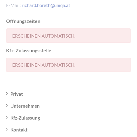
Schadensabwicklung haben, würden
E-Mail:
richard.horeth@uniqa.at
wir Sie bitten uns immer die
Schadennummer bekannt zu geben,
Öffnungszeiten
das spart Ihnen und uns Zeit, da wir
alle notwendigen Informationen
sofort parat haben und nicht
ERSCHEINEN AUTOMATISCH.
nochmals bei Ihnen erfragen
müssen.
Kfz-Zulassungsstelle
ERSCHEINEN AUTOMATISCH.
Welche Kfz-Schäden sind
unverzüglich der Polizei zu melden?
Privat
Wildschäden, Parkschäden, Brand,
Explosion, Einbruch / Diebstahl,
Unternehmen
Raub / Vandalismus, unbefugter
Gebrauch des Fahrzeugs.
Kfz-Zulassung
Kontakt