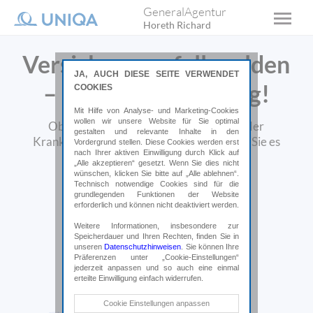
GeneralAgentur
Horeth Richard
Versicherungsfall melden
JA, AUCH DIESE SEITE VERWENDET
– hier sind Sie richtig!
COOKIES
Mit Hilfe von Analyse- und Marketing-Cookies
wollen wir unsere Website für Sie optimal
Ob Haushalts-Schaden, Kfz-Schaden oder
gestalten und relevante Inhalte in den
Krankenversicherung einreichen – melden Sie es
Vordergrund stellen. Diese Cookies werden erst
nach Ihrer aktiven Einwilligung durch Klick auf
einfach und unkompliziert.
„Alle akzeptieren“ gesetzt. Wenn Sie dies nicht
wünschen, klicken Sie bitte auf „Alle ablehnen“.
Technisch notwendige Cookies sind für die
grundlegenden Funktionen der Website
erforderlich und können nicht deaktiviert werden.
Weitere Informationen, insbesondere zur
Speicherdauer und Ihren Rechten, finden Sie in
unseren
Datenschutzhinweisen
. Sie können Ihre
Präferenzen unter „Cookie-Einstellungen“
jederzeit anpassen und so auch eine einmal
erteilte Einwilligung einfach widerrufen.
Technische Cookies
Cookie Einstellungen anpassen